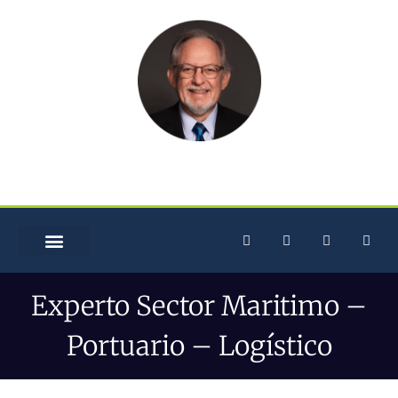
Teodoro Wigodski
TÍTULOS Y POSTÍTULOS
ACTIVIDAD PROFESIONAL
ACTIVIDAD ACADÉMICA
Experto Sector Maritimo –
Portuario – Logístico